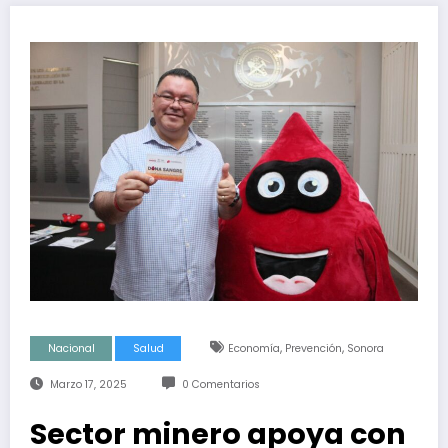
,
,
Nacional
Salud
Economía
Prevención
Sonora
Marzo 17, 2025
0 Comentarios
Sector minero apoya con