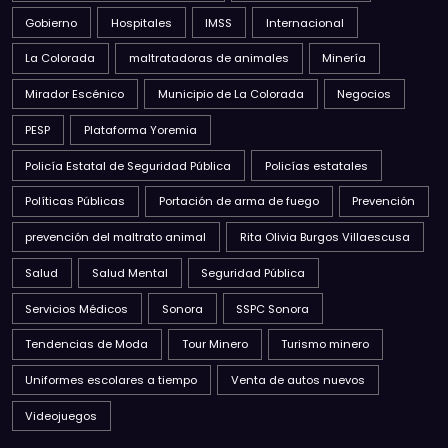
Gobierno
Hospitales
IMSS
Internacional
La Colorada
maltratadoras de animales
Minería
Mirador Escénico
Municipio de La Colorada
Negocios
PESP
Plataforma Yoremia
Policía Estatal de Seguridad Pública
Policías estatales
Políticas Públicas
Portación de arma de fuego
Prevención
prevención del maltrato animal
Rita Olivia Burgos Villaescusa
Salud
Salud Mental
Seguridad Pública
Servicios Médicos
Sonora
SSPC Sonora
Tendencias de Moda
Tour Minero
Turismo minero
Uniformes escolares a tiempo
Venta de autos nuevos
Videojuegos