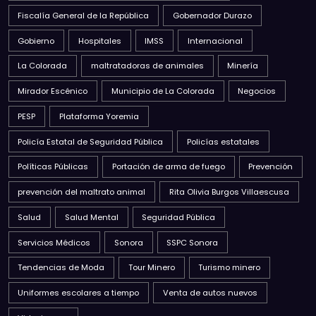
Fiscalía General de la República
Gobernador Durazo
Gobierno
Hospitales
IMSS
Internacional
La Colorada
maltratadoras de animales
Minería
Mirador Escénico
Municipio de La Colorada
Negocios
PESP
Plataforma Yoremia
Policía Estatal de Seguridad Pública
Policías estatales
Políticas Públicas
Portación de arma de fuego
Prevención
prevención del maltrato animal
Rita Olivia Burgos Villaescusa
Salud
Salud Mental
Seguridad Pública
Servicios Médicos
Sonora
SSPC Sonora
Tendencias de Moda
Tour Minero
Turismo minero
Uniformes escolares a tiempo
Venta de autos nuevos