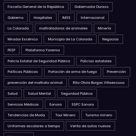
Fiscalía General de la República
Gobernador Durazo
Gobierno
Hospitales
IMSS
Internacional
La Colorada
maltratadoras de animales
Minería
Mirador Escénico
Municipio de La Colorada
Negocios
PESP
Plataforma Yoremia
Policía Estatal de Seguridad Pública
Policías estatales
Políticas Públicas
Portación de arma de fuego
Prevención
prevención del maltrato animal
Rita Olivia Burgos Villaescusa
Salud
Salud Mental
Seguridad Pública
Servicios Médicos
Sonora
SSPC Sonora
Tendencias de Moda
Tour Minero
Turismo minero
Uniformes escolares a tiempo
Venta de autos nuevos